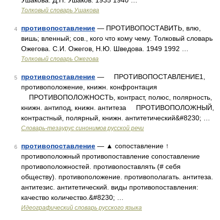
Ушакова. Д.Н. Ушаков. 1935 1940 …
Толковый словарь Ушакова
противопоставление
— ПРОТИВОПОСТАВИТЬ, влю,
4
вишь; вленный; сов., кого что кому чему. Толковый словарь
Ожегова. С.И. Ожегов, Н.Ю. Шведова. 1949 1992 …
Толковый словарь Ожегова
противопоставление
— ПРОТИВОПОСТАВЛЕНИЕ1,
5
противоположение, книжн. конфронтация
ПРОТИВОПОЛОЖНОСТЬ, контраст, полюс, полярность,
книжн. антипод, книжн. антитеза ПРОТИВОПОЛОЖНЫЙ,
контрастный, полярный, книжн. антитетический&#8230; …
Словарь-тезаурус синонимов русской речи
противопоставление
— ▲ сопоставление ↑
6
противоположный противопоставление сопоставление
противоположностей. противопоставлять (# себя
обществу). противоположение. противополагать. антитеза.
антитезис. антитетический. виды противопоставления:
качество количество.&#8230; …
Идеографический словарь русского языка