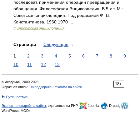
последоват. применения операций превращения и
обращения. Философская Энциклопедия. В 5 х т. М.:
Советская энциклопедия. Под редакцией Ф. В.
Константинова. 1960 1970 …
Философская энциклопедия
Страницы
Следующая
→
1
2
3
4
5
6
7
8
9
10
11
12
13
© Академик, 2000-2026
18+
Обратная связь:
Техподдержка
,
Реклама на сайте
👣 Путешествия
Экспорт словарей на сайты
, сделанные на PHP,
Joomla,
Drupal,
WordPress, MODx.